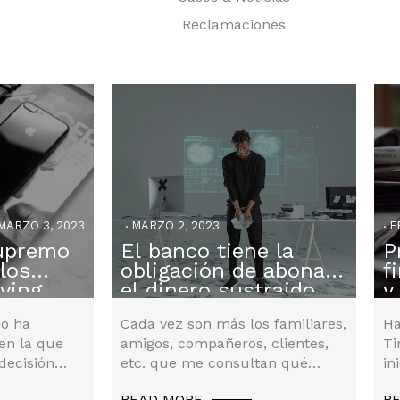
Reclamaciones
MARZO 3, 2023
MARZO 2, 2023
FE
Supremo
El banco tiene la
Reclamaciones
P
Re
 los
obligación de abonar
f
es
lving
el dinero sustraido
y
por phising
B
o ha
Cada vez son más los familiares,
Ha
en la que
amigos, compañeros, clientes,
Ti
decisión
etc. que me consultan qué
in
no el…
pueden hacer para reclamar un
De
READ MORE
R