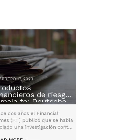
BRERO 17, 2023
roductos
clamaciones
inancieros de riesgo
 mala fe: Deutsche
ank
ce dos años el Financial
mes (FT) publicó que se había
iciado una investigación contra
utsche Bank (DB) porque
EAD MORE