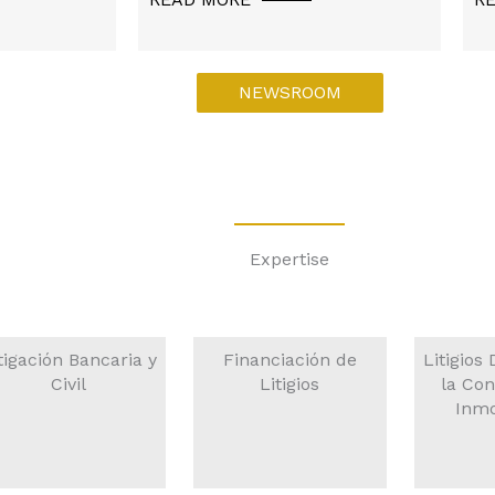
cargo…
en
NEWSROOM
Expertise
tigación Bancaria y
Financiación de
Litigios
Civil
Litigios
la Con
Inmo
EAD MORE
READ MORE
READ M