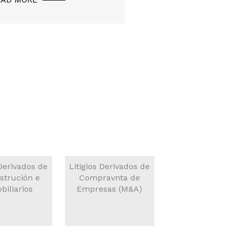
tre…
 Derivados de
Litigios Derivados de
Litigios en Mat
strución e
Compravnta de
Propieda
biliarios
Empresas (M&A)
Intelectual
Industria
ORE
READ MORE
READ MORE