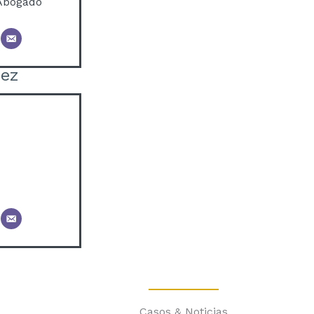
 Abogado
nez
Casos & Noticias