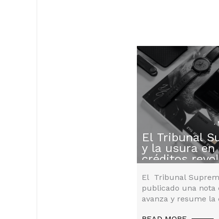
El Tribunal 
Litigación
,
Litigios
,
No
y la usura en
Category
,
Reclamacion
créditos revo
El Tribunal Suprem
publicado una nota 
avanza y resume la 
adoptada por el Ple
READ MORE