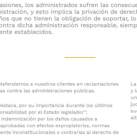
siones, los administrados sufren las consecue
istración, y esto implica la privación de dere
os que no tienen la obligación de soportar, l
ontra dicha administración responsable, siem
ente establecidos.
efendemos a nuestros clientes en reclamaciones
La
as contra las administraciones públicas.
y 
un
ju
destaca, por su importancia durante los últimos
su
onsabilidad por el Estado legislador”:
al
 indemnización por los daños causados a
s aprobadas con efectos expropiatorios, normas
ente inconstitucionales o contrarias al derecho de