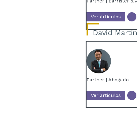
Partner | Barrister &
Ver àrticulos
David Martí
Partner | Abogado
Ver àrticulos