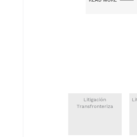
Litigación Civil &
Litigación
Li
Mercantil
Transfronteriza
READ MORE
READ MORE
R