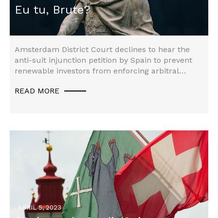
Eu tu, Brute?
Arbitraje Internacional
,
Litigación
Amsterdam District Court declines to hear the
anti-suit injunction petition by Spain to prevent
renewable investors from enforcing arbitral
awards…
READ MORE
ABRIL 5, 2023