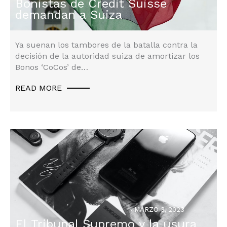
Bonistas de Credit Suisse
Litigación
demandan a Suiza
Ya suenan los tambores de la batalla contra la
decisión de la autoridad suiza de amortizar los
Bonos ‘CoCos’ de…
READ MORE
MARZO 3, 2023
El Tribunal Supremo y la usura
Litigación
,
Litigios
,
No Category
,
Reclamaciones