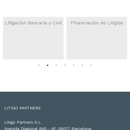
Litigación Bancaria y Civil
Financiación de Litigios
READ MORE
READ MORE
LITIGO PARTNERS
Litigo Partners S.L.
Avenida Diagonal 640 - 6º, 08017 Barcelona