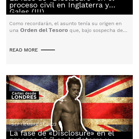
proceso civil en Inglaterra y
Gales (III)
Como recordarán, el asunto tenía su origen en
una 𝗢𝗿𝗱𝗲𝗻 𝗱𝗲𝗹 𝗧𝗲𝘀𝗼𝗿𝗼 que, bajo sospecha de…
READ MORE
SEPTIEMBRE 27, 2022
La fase de «Disclosure» en el
Derecho Inglés