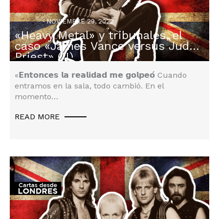
NOVIEMBRE 29, 2022
«Heavy Metal» y tribunales, el
Derecho Inglés
,
No Category
caso «James Vance versus Judas
Priest» (II)
«𝗘𝗻𝘁𝗼𝗻𝗰𝗲𝘀 𝗹𝗮 𝗿𝗲𝗮𝗹𝗶𝗱𝗮𝗱 𝗺𝗲 𝗴𝗼𝗹𝗽𝗲𝗼́ Cuando
entramos en la sala, todo cambió. En el
momento…
READ MORE