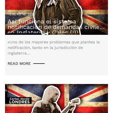
ENERO 16, 2023
Así funciona el sistema
Derecho Inglés
notificación de demandas civiles
en Inglaterra y Gales (II)
«Uno de los mayores problemas que plantea la
notificación, tanto en la jurisdicción de
Inglaterra…
READ MORE