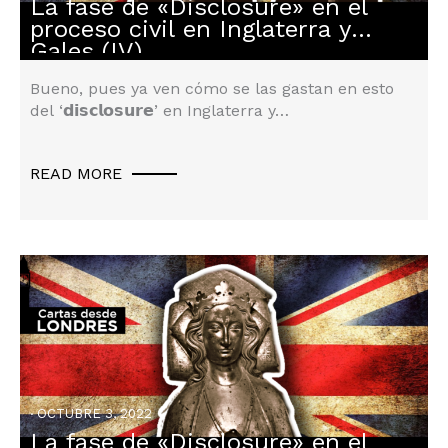
La fase de «Disclosure» en el
Derecho Inglés
proceso civil en Inglaterra y
Gales (IV)
Bueno, pues ya ven cómo se las gastan en esto
del ‘𝗱𝗶𝘀𝗰𝗹𝗼𝘀𝘂𝗿𝗲’ en Inglaterra y…
READ MORE
OCTUBRE 3, 2022
La fase de «Disclosure» en el
Derecho Inglés