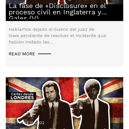
La fase de «Disclosure» en el
Derecho Inglés
proceso civil en Inglaterra y
Gales (V)
Habíamos dejado al bueno del juez de
Iowa pendiente de resolver el incidente que
habían instado las…
READ MORE
OCTUBRE 11, 2022