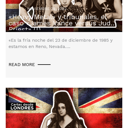
NOVIEMBRE 29, 2022
«Heavy Metal» y tribunales, el
Derecho Inglés
,
No Category
caso «James Vance versus Judas
Priest» (I)
«Es la fría noche del 23 de diciembre de 1985 y
estamos en Reno, Nevada….
READ MORE