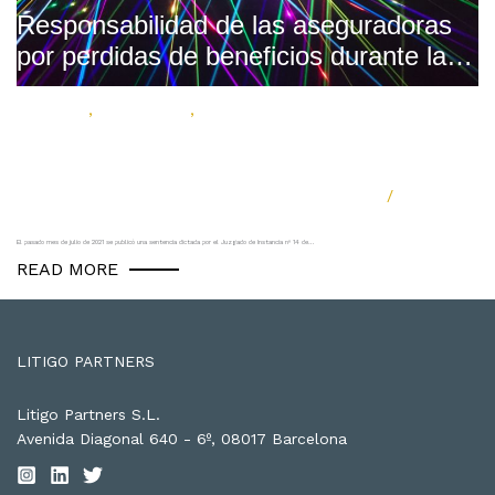
Responsabilidad de las aseguradoras
por perdidas de beneficios durante la
pandemia
Litigación
,
No category
,
Reclamaciones
julio 21, 2021
/
El pasado mes de julio de 2021 se publicó una sentencia dictada por el Juzgado de Instancia nº 14 de…
READ MORE
LITIGO PARTNERS
Litigo Partners S.L.
Avenida Diagonal 640 - 6º, 08017 Barcelona