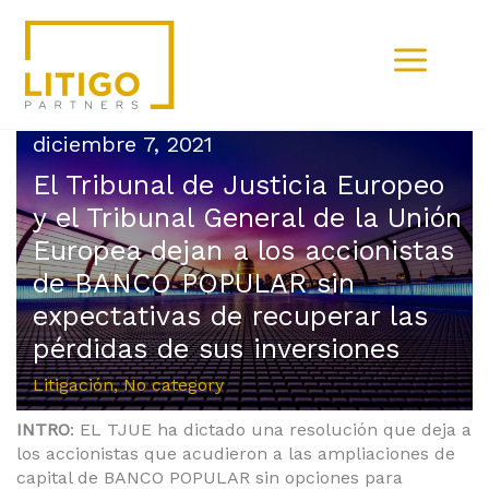
Ir
al
contenido
diciembre 7, 2021
El Tribunal de Justicia Europeo
y el Tribunal General de la Unión
Europea dejan a los accionistas
de BANCO POPULAR sin
expectativas de recuperar las
pérdidas de sus inversiones
Litigación
,
No category
/
INTRO
: EL TJUE ha dictado una resolución que deja a
los accionistas que acudieron a las ampliaciones de
capital de BANCO POPULAR sin opciones para